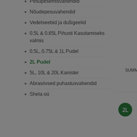
Pesupesemisvahendid
Nõudepesuvahendid
Vedelseebid ja dušigeelid
0.5L & 0.65L Pihusti Kasutamiseks
valmis
0.5L, 0.75L & 1L Pudel
2L Pudel
SUMM
5L, 10L & 20L Kanister
Abrasiivsed puhastusvahendid
Shela oü
2L