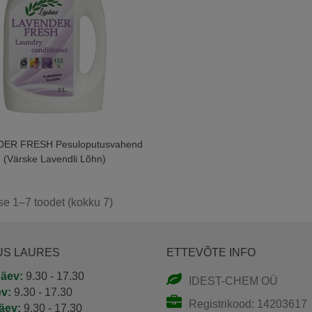
ER FRESH Pesuloputusvahend
(Värske Lavendli Lõhn)
e 1–7 toodet (kokku 7)
US LAURES
ETTEVÕTE INFO
äev:
9.30 - 17.30
IDEST-CHEM OÜ
ev:
9.30 - 17.30
Registrikood: 14203617
äev:
9.30 - 17.30