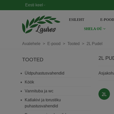
Eesti keel
ESILEHT
E-POO
SHELA OÜ
Avalehele
>
E-pood
>
Tooted
>
2L Pudel
2L PU
TOOTED
Üldpuhastusvahendid
Asjako
Köök
2L
Vannituba ja wc
Katlakivi ja torustiku
puhastusvahendid