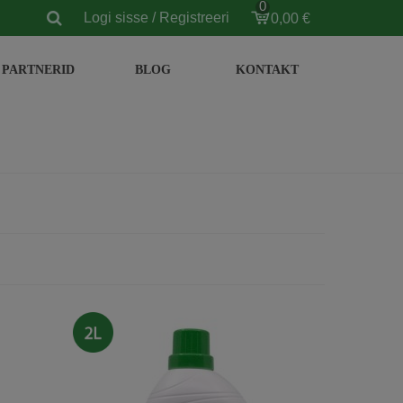
0
Logi sisse / Registreeri
0,00 €
PARTNERID
BLOG
KONTAKT
2L