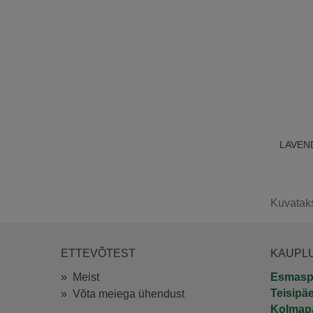
LAVEND
Kuvataks
ETTEVÕTEST
KAUPL
»
Meist
Esmasp
Teisipä
»
Võta meiega ühendust
Kolmap