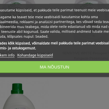
asutame küpsiseid, et pakkuda teile parimat teenust meie veebisai
agame ka teavet teie meie veebisaidi kasutamise kohta oma
iaalmeedia, reklaami ja analüüsi partneritega, kes võivad seda tea
bineerida muu teabega, mida olete neile edastanud või mida nad
teenuste abil kogunud. Saate valida, milliseid andmeid lubate mei
da, klõpsates nupul: Seaded.
des kõik küpsised, võimaldate meil pakkuda teile parimat veebisai
imis- ja ostukogemust.
IVE BLACK Pesugeel Tumeda Ja
SENSITIVE WHITE Pesugeel V
kem info
Kohandage küpsiseid
stade Kangaste Pesemiseks
Kangaste Pesemiseks
MA NÕUSTUN