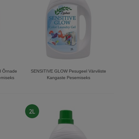
l Õrnade
SENSITIVE GLOW Pesugeel Värviliste
emiseks
Kangaste Pesemiseks
2L