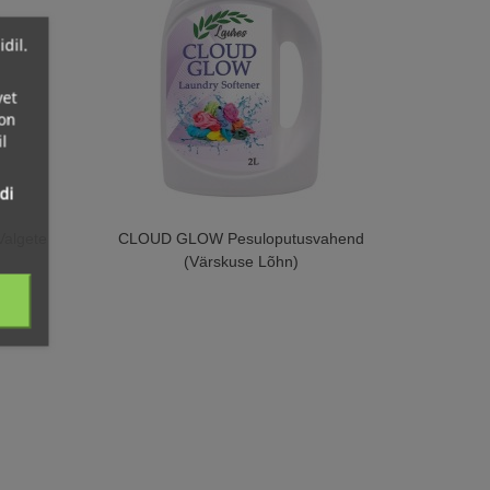
dil.
vet
 on
l
di
algete
CLOUD GLOW Pesuloputusvahend
(Värskuse Lõhn)